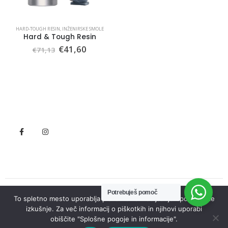
HARD-TOUGH RESIN
,
INŽENIRSKE SMOLE
Hard & Tough Resin
Izvirna
Trenutna
€
41,60
€
71,13
cena
cena
je
je:
bila:
€41,60.
€71,13.
Potrebuješ pomoč
To spletno mesto uporablja piškotke za izboljšanje uporabniške
© Seneko. 2022. All Rights Reserved
izkušnje. Za več informacij o piškotkih in njihovi uporabi
obiščite "Splošne pogoje in informacije".