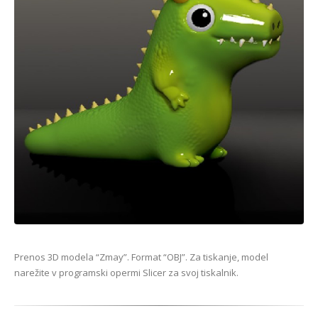
Prenos 3D modela “Zmay”. Format “OBJ”. Za tiskanje, model
narežite v programski opermi Slicer za svoj tiskalnik.