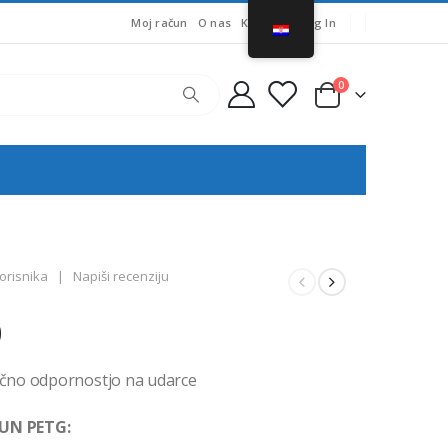
Moj račun
O nas
Košarica
Log In
0
orisnika
|
Napiši recenziju
Raspon
9
cijena:
od
lično odpornostjo na udarce
€12,81
do
SUN PETG: