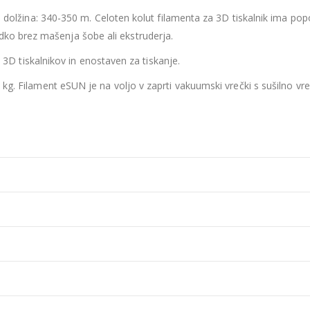
dolžina: 340-350 m. Celoten kolut filamenta za 3D tiskalnik ima popo
adko brez mašenja šobe ali ekstruderja.
3D tiskalnikov in enostaven za tiskanje.
kg. Filament eSUN je na voljo v zaprti vakuumski vrečki s sušilno vre