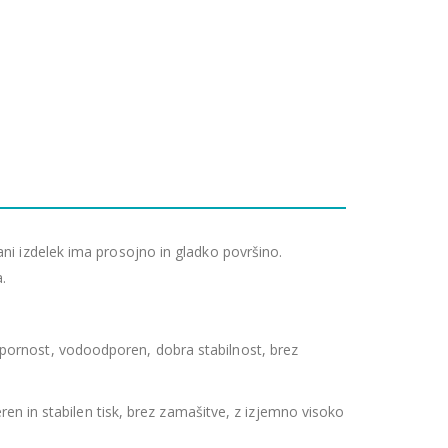
ani izdelek ima prosojno in gladko površino.
.
odpornost, vodoodporen, dobra stabilnost, brez
n in stabilen tisk, brez zamašitve, z izjemno visoko