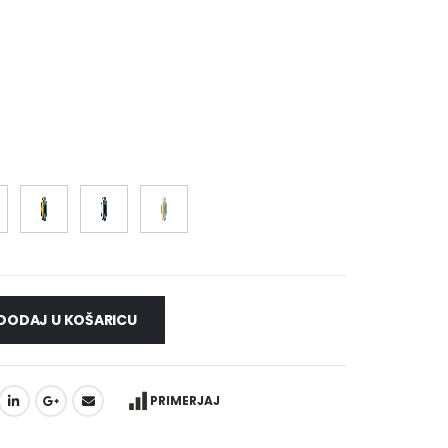
€17,99
DODAJ U KOŠARICU
PRIMERJAJ