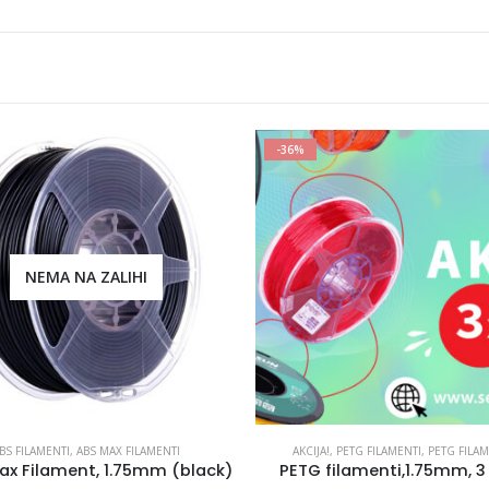
-41%
JA!
,
PETG FILAMENTI
,
PETG FILAMENTI
AKCIJA!
,
PLA FILAMENTI
,
PLA+ FILAM
 filamenti,1.75mm, 3 x 1kg
PLA+ Filamenti, 3x1kg