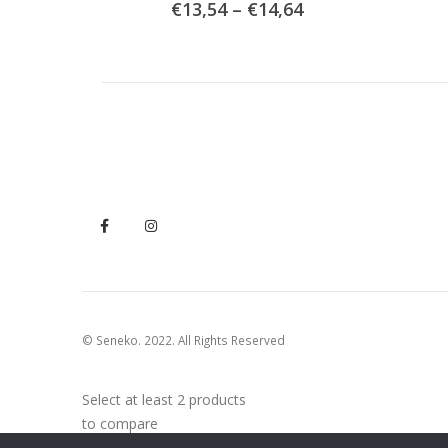
Raspon
Izvorna
Trenutna
64
€
23,43
€
36,61
cijena:
cijena
cijena
od
bila
je:
€13,54
je:
€23,43.
do
€36,61.
€14,64
© Seneko. 2022. All Rights Reserved
Select at least 2 products
to compare