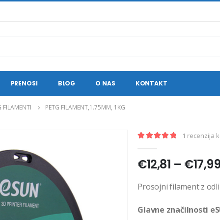
PRENOSI
BLOG
O NAS
KONTAKT
 FILAMENTI
PETG FILAMENT,1.75MM, 1KG
1
recenzija k
5.00
out of 5
€
12,81
–
€
17,9
Prosojni filament z od
Glavne značilnosti e