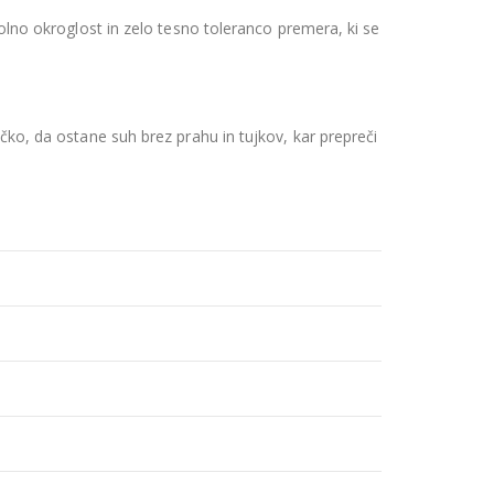
lno okroglost in zelo tesno toleranco premera, ki se
čko, da ostane suh brez prahu in tujkov, kar prepreči