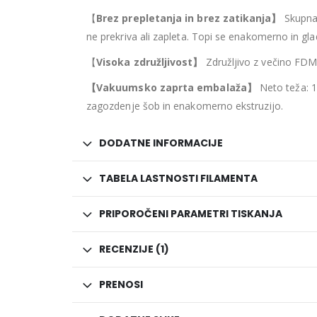
【
Brez prepletanja in brez zatikanja
】
Skupna 
ne prekriva ali zapleta. Topi se enakomerno in gl
【
Visoka združljivost
】
Združljivo z večino FDM 
【Vakuumsko zaprta embalaža
】
Neto teža: 1 
zagozdenje šob in enakomerno ekstruzijo.
DODATNE INFORMACIJE
TABELA LASTNOSTI FILAMENTA
PRIPOROČENI PARAMETRI TISKANJA
RECENZIJE (1)
PRENOSI