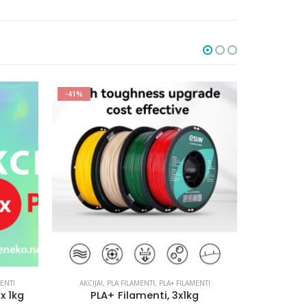
-54%
-38%
ENTI
CC TEMPERATURE FILAMENTI
,
COLOR CHANGE FILAMENTI
AKCIJA!
PLA Filament Color changing by Temperature Blue 1,75 mm