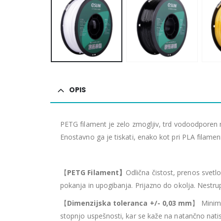
OPIS
PETG filament je zelo zmogljiv, trd vodoodporen m
Enostavno ga je tiskati, enako kot pri PLA filam
【
PETG Filament
】
Odlična čistost, prenos svetl
pokanja in upogibanja. Prijazno do okolja. Nestru
【
Dimenzijska toleranca +/- 0,03 mm
】 Minima
stopnjo uspešnosti, kar se kaže na natančno natis