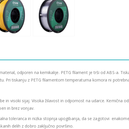
aterial, odporen na kemikalije. PETG filament je trši od ABS-a. Tisk
entu. Pri tiskanju z PETG filamentom temperaturna komora ni potrebna
obe in visoki sijaj. Visoka žilavost in odpornost na udarce. Kemična 
pen in brez vonjav.
lna toleranca in nizka stopnja upogibanja, da se zagotovi enakomere
kanih delih z dobro zaključno površino.