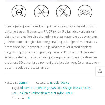
v nadaljevanju so navodila in priprava za uspešno in kakovostno
tiskanje z esun filamentom PA-CF, nylon (Poliamid) s karbonskimi
vlakni. Kaj je najlon ali poliamid Ko gre za materiale za 3D tiskanje,
je treba omeniti najlon kot enega najbolj priljubljenih materialov za
profesionalne uporabnike. To je mogoče v veliki meri pripisati
njegovi priljubljenosti na področjih izven 3D tiskanja. Najlon ima
širok spekter uporabe zahvaljujoč svojim edinstvenim lastnostim,
prednosti 3D tiskanja pa pomenijo, da je dele mogoče enostavno in
poceni izdelati sproti.Najlon se...
Posted By
admin
Category:
3D tisk
,
Novice
Tags:
3d novice
,
3d printing news
,
3d tiskanje
,
ePA-CF
,
ESUN
PACF
,
najlon s karbonskimi vlakni
,
nylon
,
PACF
Comments:
0