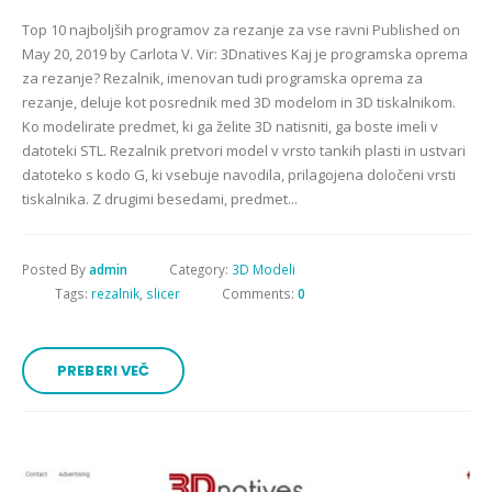
Top 10 najboljših programov za rezanje za vse ravni Published on
May 20, 2019 by Carlota V. Vir: 3Dnatives Kaj je programska oprema
za rezanje? Rezalnik, imenovan tudi programska oprema za
rezanje, deluje kot posrednik med 3D modelom in 3D tiskalnikom.
Ko modelirate predmet, ki ga želite 3D natisniti, ga boste imeli v
datoteki STL. Rezalnik pretvori model v vrsto tankih plasti in ustvari
datoteko s kodo G, ki vsebuje navodila, prilagojena določeni vrsti
tiskalnika. Z drugimi besedami, predmet...
Posted By
admin
Category:
3D Modeli
Tags:
rezalnik
,
slicer
Comments:
0
PREBERI VEČ