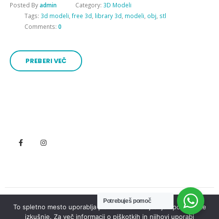
Posted By
admin
Category:
3D Modeli
Tags:
3d modeli
,
free 3d
,
library 3d
,
modeli
,
obj
,
stl
Comments:
0
PREBERI VEČ
Potrebuješ pomoč
To spletno mesto uporablja piškotke za izboljšanje uporabniške
© Seneko. 2022. All Rights Reserved
izkušnje. Za več informacij o piškotkih in njihovi uporabi