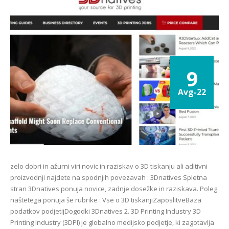
9
Avg-22
zelo dobri in ažurni viri novic in raziskav o 3D tiskanju ali aditivni
proizvodnji najdete na spodnjih povezavah : 3Dnatives Spletna
stran 3Dnatives ponuja novice, zadnje dosežke in raziskava. Poleg
naštetega ponuja še rubrike : Vse o 3D tiskanjiZaposlitveBaza
podatkov podjetijDogodki 3Dnatives 2. 3D Printing Industry 3D
Printing Industry (3DPI) je globalno medijsko podjetje, ki zagotavlja