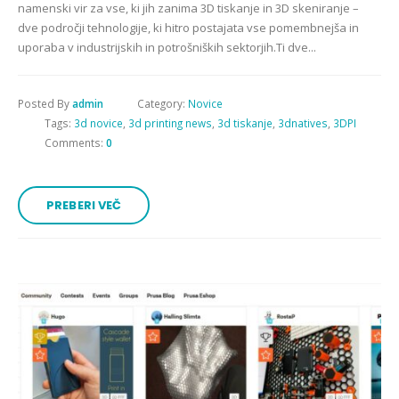
namenski vir za vse, ki jih zanima 3D tiskanje in 3D skeniranje –
dve področji tehnologije, ki hitro postajata vse pomembnejša in
uporaba v industrijskih in potrošniških sektorjih.Ti dve...
Posted By
admin
Category:
Novice
Tags:
3d novice
,
3d printing news
,
3d tiskanje
,
3dnatives
,
3DPI
Comments:
0
PREBERI VEČ