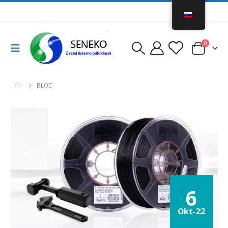
0
BLOG
6
Okt-22