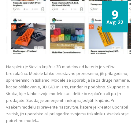
9
Avg-22
Na spletu je število knjižnic 3D modelov od katerih je večina
brezplačna. Modele lahko enostavno prenesemo, jih prilagodimo,
spremenimo in tiskamo. Modele se uporablja še za druge namene,
kot so oblikovanje, 3D CAD in izris, render in podobno. Skupnost je
široka, kjer lahko svoje modele tudi delite brezplačno ali pa jih
prodajate. Spodaj je omenjenih nekaj najboljših knjižnic. Pri
vsakem modelu si preverite nastavitve, katere je kreator uporabil
za tisk, jih uporabite ali prilagodite svojemu tiskalniku. Vsekakor je
potrebno model...