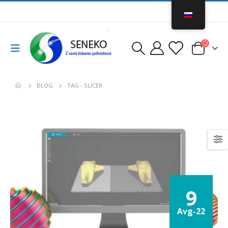
BLOG
TAG -
SLICER
9
Avg-22