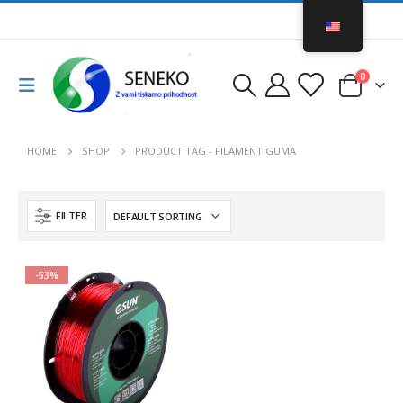
0
HOME
SHOP
PRODUCT TAG -
FILAMENT GUMA
FILTER
-53%