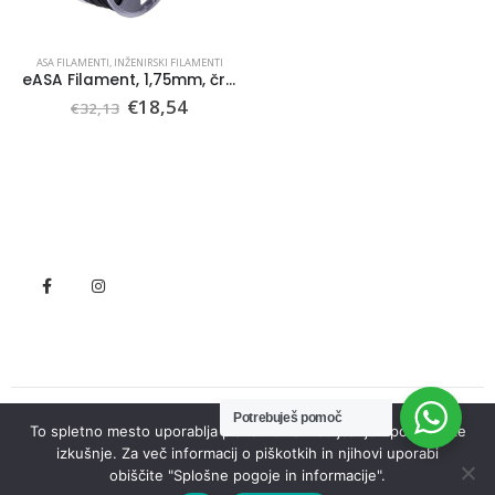
ASA FILAMENTI
,
INŽENIRSKI FILAMENTI
eASA Filament, 1,75mm, črna
Il
Il
€
18,54
€
32,13
prezzo
prezzo
originale
attuale
era:
è:
€32,13.
€18,54.
Potrebuješ pomoč
To spletno mesto uporablja piškotke za izboljšanje uporabniške
© Seneko. 2022. All Rights Reserved
izkušnje. Za več informacij o piškotkih in njihovi uporabi
obiščite "Splošne pogoje in informacije".