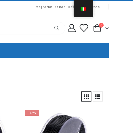
Moj račun
O nas
Košarica
Accesso
0
-42%