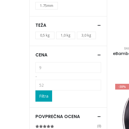
1.75mm
TEŽA
0,5 kg
1,0 kg
3,0 kg
BA
CENA
-
-38%
Filtra
POVPREČNA OCENA
(8)