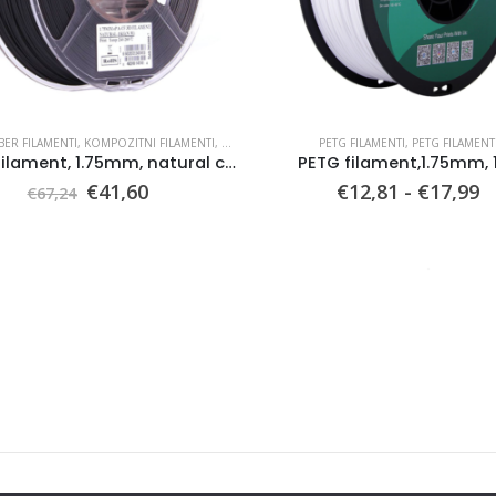
BER FILAMENTI
,
KOMPOZITNI FILAMENTI
,
PA CF FILAMENTI
PETG FILAMENTI
,
PETG FILAMENT
PA-CF filament, 1.75mm, natural color
PETG filament,1.75mm, 
Il
Il
F
€
41,60
€
12,81
-
€
17,99
€
67,24
prezzo
prezzo
d
originale
attuale
p
era:
è:
d
€67,24.
€41,60.
€
a
-38%
€