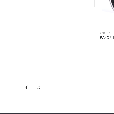
Valutato
5
su 5
CARBON FI
-44%