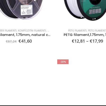
BER FILAMENTI
,
KOMPOZITNI FILAMENTI
,
PA CF FILAMENTI
PETG FILAMENTI
,
PETG FILAMENT
PA-CF filament, 1.75mm, natural color
PETG filament,1.75mm, 
Ursprünglicher
Aktueller
P
€
41,60
€
12,81
–
€
17,99
€
67,24
Preis
Preis
€
war:
ist:
b
€67,24
€41,60.
€
-38%