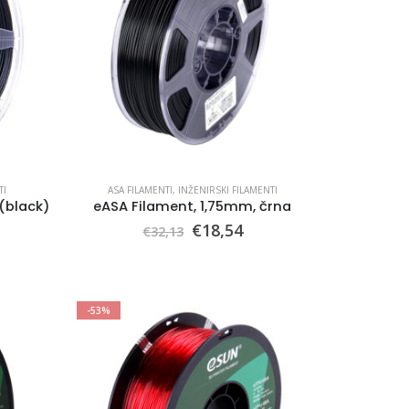
TI
ASA FILAMENTI
,
INŽENIRSKI FILAMENTI
(black)
eASA Filament, 1,75mm, črna
licher
tueller
Ursprünglicher
Aktueller
€
18,54
€
32,13
eis
Preis
Preis
:
war:
ist:
3,43.
€32,13
€18,54.
-53%