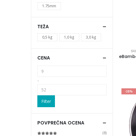
1.75mm
TEŽA
0,5 kg
1,0 kg
3,0 kg
BA
CENA
-
-38%
Filter
POVPREČNA OCENA
(8)