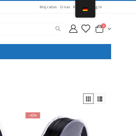
Moj račun
O nas
Košarica
Log In
0
-42%