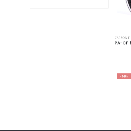
Bewertet mit
5
von 5
CARBON FI
-44%