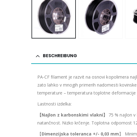
BESCHREIBUNG
PA-CF filament je razvit na osnovi kopolimera na
zato lahko v mnogih primerih nadomesti kovinske 
temperature – temperatura toplotne deformacije je
Lastnosti izdelka:
【
Najlon z karbonskimi vlakni
】
75 % najlon v 
natančnost. Nizko krčenje. Toplotna odpornost 120
【
Dimenzijska toleranca +/- 0,03 mm
】 Minima