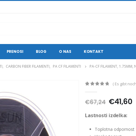
PRENOSI
BLOG
O NAS
KONTAKT
TI
,
CARBON FIBER FILAMENTI
,
PA CF FILAMENTI
PA-CF FILAMENT, 1.75MM,
( Es gibt no
0
out of 5
Ursprün
A
€
41,60
€
67,24
Preis
P
war:
i
Lastnosti izdelka:
€67,24
€
Toplotna odpornost