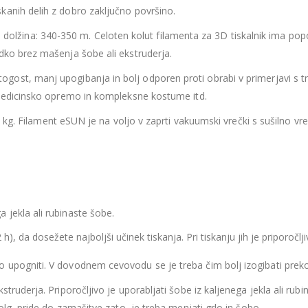
kanih delih z dobro zaključno površino.
dolžina: 340-350 m. Celoten kolut filamenta za 3D tiskalnik ima popo
adko brez mašenja šobe ali ekstruderja.
togost, manj upogibanja in bolj odporen proti obrabi v primerjavi s t
, medicinsko opremo in kompleksne kostume itd.
kg. Filament eSUN je na voljo v zaprti vakuumski vrečki s sušilno vre
 jekla ali rubinaste šobe.
), da dosežete najboljši učinek tiskanja. Pri tiskanju jih je priporočl
ko upogniti. V dovodnem cevovodu se je treba čim bolj izogibati pr
struderja. Priporočljivo je uporabljati šobe iz kaljenega jekla ali ru
dolg, pride do zamašitve zato je treba menjati grlo in šobo.