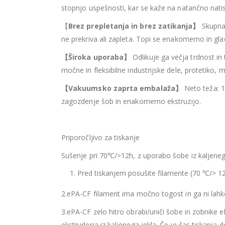
stopnjo uspešnosti, kar se kaže na natančno natis
【
Brez prepletanja in brez zatikanja
】
Skupna 
ne prekriva ali zapleta. Topi se enakomerno in gl
【
Široka uporaba
】
Odlikuje ga večja trdnost in 
močne in fleksibilne industrijske dele, protetiko
【
Vakuumsko zaprta embalaža
】
Neto teža: 1 
zagozdenje šob in enakomerno ekstruzijo.
Priporočljivo za tiskanje
Sušenje pri 70℃/>12h, z uporabo šobe iz kaljenega
Pred tiskanjem posušite filamente (70 ℃/> 12 h
2.ePA-CF filament ima močno togost in ga ni lah
3.ePA-CF zelo hitro obrabi/uniči šobe in zobnike ek
ekstruderja iz kaljenega jekla. Če je čas tiskanja 