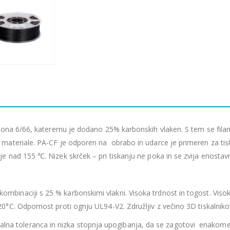
jlona 6/66, kateremu je dodano 25% karbonskih vlaken. S tem se fila
materiale. PA-CF je odporen na obrabo in udarce je primeren za tisk
 nad 155 ℃. Nizek skrček – pri tiskanju ne poka in se zvija enostav
kombinaciji s 25 % karbonskimi vlakni. Visoka trdnost in togost. Visok
°C. Odpornost proti ognju UL94-V2. Združljiv z večino 3D tiskalniko
lna toleranca in nizka stopnja upogibanja, da se zagotovi enakomere