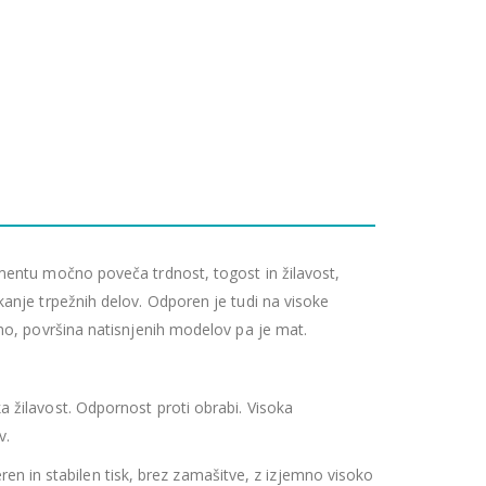
mentu močno poveča trdnost, togost in žilavost,
anje trpežnih delov. Odporen je tudi na visoke
no, površina natisnjenih modelov pa je mat.
a žilavost. Odpornost proti obrabi. Visoka
v.
n in stabilen tisk, brez zamašitve, z izjemno visoko