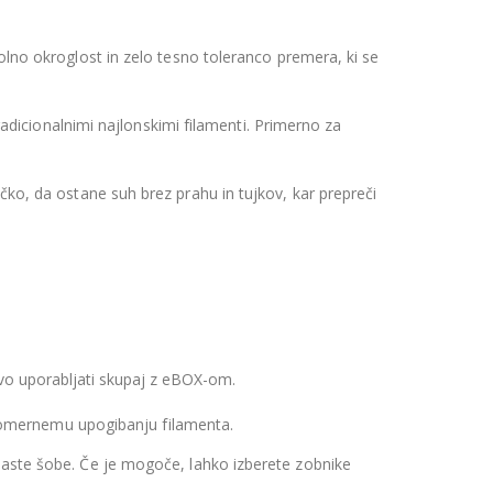
lno okroglost in zelo tesno toleranco premera, ki se
radicionalnimi najlonskimi filamenti. Primerno za
čko, da ostane suh brez prahu in tujkov, kar prepreči
jivo uporabljati skupaj z eBOX-om.
ekomernemu upogibanju filamenta.
binaste šobe. Če je mogoče, lahko izberete zobnike