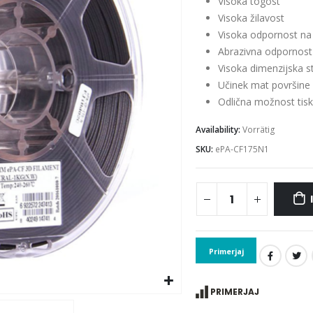
Visoka togost
Visoka žilavost
Visoka odpornost na
Abrazivna odpornost
Visoka dimenzijska s
Učinek mat površine
Odlična možnost tis
Availability:
Vorrätig
SKU:
ePA-CF175N1
Primerjaj
PRIMERJAJ