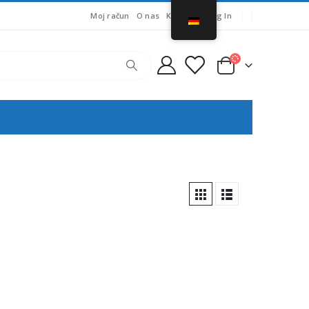
Moj račun
O nas
Košarica
Log In