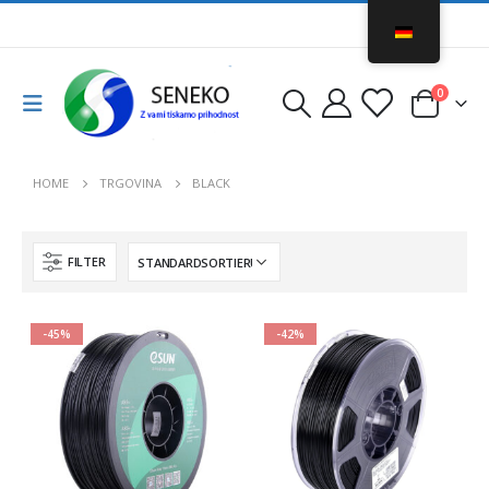
0
HOME
TRGOVINA
BLACK
FILTER
-45%
-42%