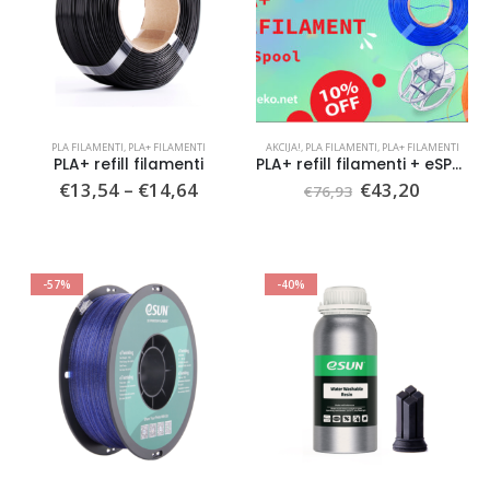
PLA FILAMENTI
,
PLA+ FILAMENTI
AKCIJA!
,
PLA FILAMENTI
,
PLA+ FILAMENTI
PLA+ refill filamenti
PLA+ refill filamenti + eSPOOL, 3x1kg
Preisspanne:
Ursprünglicher
Aktuelle
€
13,54
–
€
14,64
€
43,20
€
76,93
€13,54
Preis
Preis
bis
war:
ist:
€14,64
€76,93
€43,20.
-57%
-40%