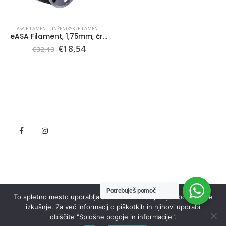
ASA FILAMENTI
,
INŽENIRSKI FILAMENTI
eASA Filament, 1,75mm, črna
Ursprünglicher
Aktueller
€
18,54
€
32,13
Preis
Preis
war:
ist:
€32,13
€18,54.
Potrebuješ pomoč
To spletno mesto uporablja piškotke za izboljšanje uporabniške
© Seneko. 2022. All Rights Reserved
izkušnje. Za več informacij o piškotkih in njihovi uporabi
obiščite "Splošne pogoje in informacije".