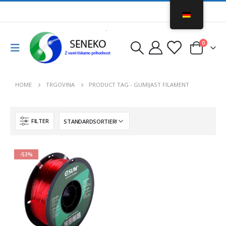
0
HOME
TRGOVINA
PRODUCT TAG -
GUMIJAST FILAMENT
FILTER
-53%