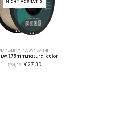
NICHT VORRÄTIG
PLA FILAMENTI
,
PLA LW FILAMENTI
-LW,1.75mm,natural color
Ursprünglicher
Aktueller
€
27,30
€
34,13
Preis
Preis
war:
ist:
€34,13
€27,30.