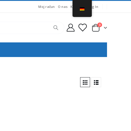
Moj račun
O nas
Košarica
Log In
0