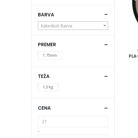
BARVA
Katerikoli Barva
PREMER
1.75mm
PLA
TEŽA
1,0 kg
CENA
-