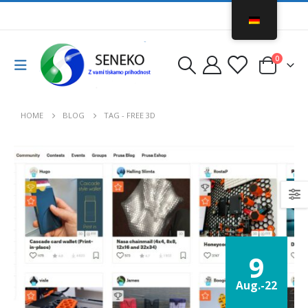
0
HOME
BLOG
TAG -
FREE 3D
9
Aug.-22