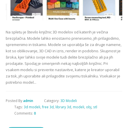
Na spletu je število knjižnic 3D modelov od katerih je večina
brezplačna. Modele lahko enostavno prenesemo, jih prilagodimo,
spremenimo in tiskamo. Modele se uporablja še za druge namene,
kot so oblikovanje, 3D CAD in izris, render in podobno. Skupnost je
široka, kjer lahko svoje modele tudi delite brezplačno ali pa jih
prodajate. Spodaj je omenjenih nekaj najboljših knjižnic. Pri
vsakem modelu si preverite nastavitve, katere je kreator uporabil
za tisk, jih uporabite ali prilagodite svojemu tiskalniku. Vsekakor je
potrebno model...
Posted By
admin
Category:
3D Modeli
Tags:
3d modeli
,
free 3d
,
library 3d
,
modeli
,
obj
,
stl
Comments:
0