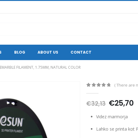
S
BLOG
ABOUT US
CONTACT
EMARBLE FILAMENT, 1.75MM, NATURAL COLOR
( There are n
0
out of 5
Original
C
€
25,70
€
32,13
price
p
was:
is
Videz marmorja
€32,13.
€
Lahko se printa kot 