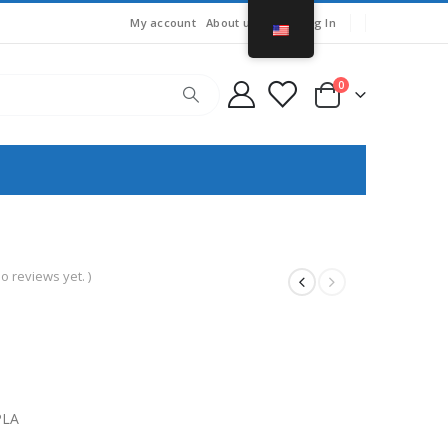
My account
About us
Cart
Log In
0
o reviews yet. )
urrent
rice
:
25,70.
PLA