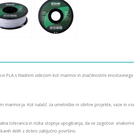
novi PLA s hladnim videzom kot marmor in značilnostmi enostavnega 
marmorja. Kot nalašč za umetniške in obrtne projekte, vaze in vse d
lna toleranca in nizka stopnja upogibanja, da se zagotovi enakomere
kanih delih z dobro zaključno površino.