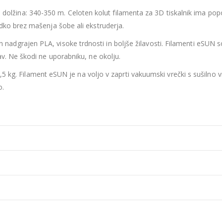
dolžina: 340-350 m. Celoten kolut filamenta za 3D tiskalnik ima popo
adko brez mašenja šobe ali ekstruderja.
n nadgrajen PLA, visoke trdnosti in boljše žilavosti. Filamenti eSUN so 
av. Ne škodi ne uporabniku, ne okolju.
5 kg. Filament eSUN je na voljo v zaprti vakuumski vrečki s sušilno v
o.