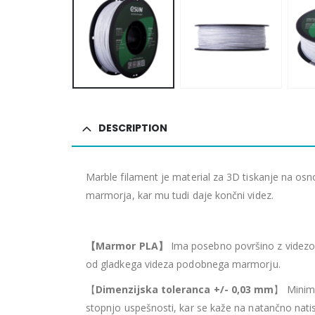
DESCRIPTION
Marble filament je material za 3D tiskanje na os
marmorja, kar mu tudi daje končni videz.
【
Marmor PLA
】
Ima posebno površino z videzom 
od gladkega videza podobnega marmorju.
【
Dimenzijska toleranca +/- 0,03 mm
】 Minima
stopnjo uspešnosti, kar se kaže na natančno natis