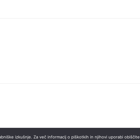
niške izkušnje. Za več informacij o piškotkih in njihovi uporabi obiščite