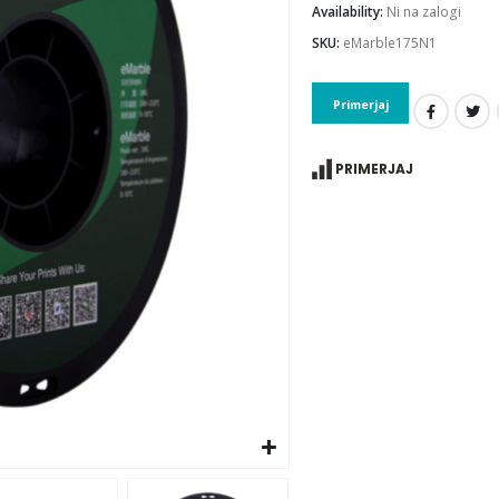
Availability:
Ni na zalogi
SKU:
eMarble175N1
Primerjaj
PRIMERJAJ