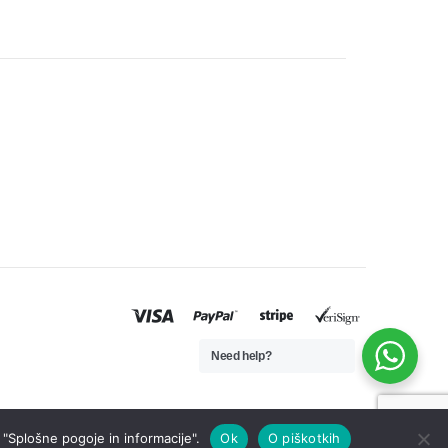
Need help?
 "Splošne pogoje in informacije".
Ok
O piškotkih