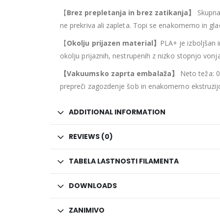
【
Brez prepletanja in brez zatikanja
】
Skupna 
ne prekriva ali zapleta. Topi se enakomerno in gl
【
Okolju prijazen material
】
PLA+ je izboljšan i
okolju prijaznih, nestrupenih z nizko stopnjo vonj
【Vakuumsko zaprta embalaža
】
Neto teža: 0,
prepreči zagozdenje šob in enakomerno ekstruzij
ADDITIONAL INFORMATION
REVIEWS (0)
TABELA LASTNOSTI FILAMENTA
DOWNLOADS
ZANIMIVO