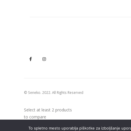
price
price
was:
is:
€18,49.
€9,88.
© Seneko. 2022. All Rights Reserved
Select at least 2 products
to compare
To spletno mesto uporablja piškotke za izboljšanje uporab