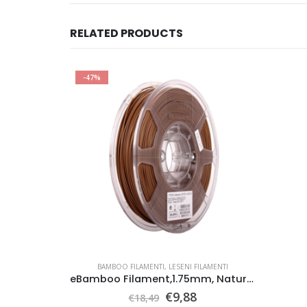
RELATED PRODUCTS
-47%
BAMBOO FILAMENTI
,
LESENI FILAMENTI
eBamboo Filament,1.75mm, Natural
Original
Current
€
9,88
€
18,49