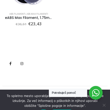
ABS FILAMENTI
,
ABS MAX FILAMENTI
eABS Max Filament, 1.75mm (black)
Izvirna
Trenutna
€
23,43
€
36,61
cena
cena
je
je:
bila:
€23,43.
€36,61.
Potrebuješ pomoč
To spletno mesto uporablja piškotke za izboljšanje uporabniške
© Seneko. 2022. All Rights Reserved
izkušnje. Za več informacij o piškotkih in njihovi uporabi
obiščite "Splošne pogoje in informacije".