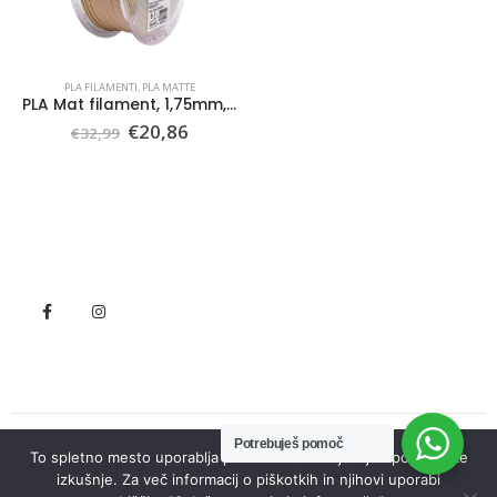
PLA FILAMENTI
,
PLA MATTE
PLA Mat filament, 1,75mm, 1kg
Izvirna
Trenutna
€
20,86
€
32,99
cena
cena
je
je:
bila:
€20,86.
€32,99.
Potrebuješ pomoč
To spletno mesto uporablja piškotke za izboljšanje uporabniške
© Seneko. 2022. All Rights Reserved
izkušnje. Za več informacij o piškotkih in njihovi uporabi