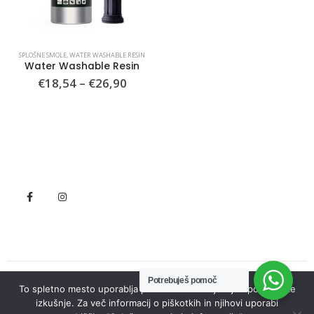
SPLOŠNE SMOLE
,
WATER WASHABLE RESIN
Water Washable Resin
Cenovni
€
18,54
–
€
26,90
razpon:
od
€18,54
do
€26,90
Potrebuješ pomoč
To spletno mesto uporablja piškotke za izboljšanje uporabniške
© Seneko. 2022. All Rights Reserved
izkušnje. Za več informacij o piškotkih in njihovi uporabi